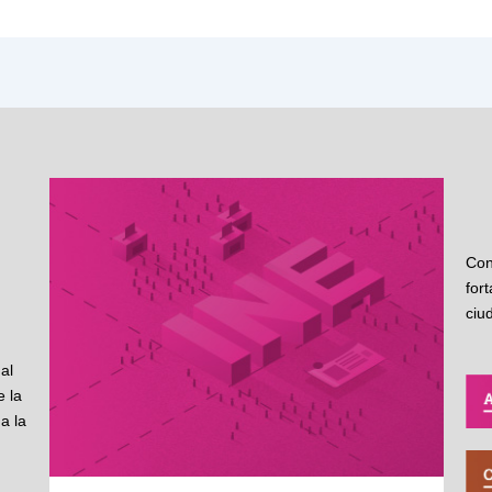
Con
for
ciu
al
 la
a la