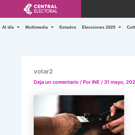
Ir
al
contenido
Al día
Multimedia
Estados
Elecciones 2025
Cul
votar2
Deja un comentario
/ Por
INE
/
31 mayo, 20