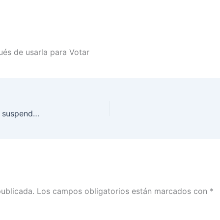
és de usarla para Votar
Este jueves inicia periodo de reflexión, se deberá suspender la propaganda en Coahuila y Estado de México
publicada.
Los campos obligatorios están marcados con
*