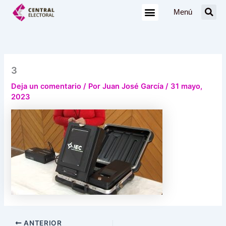
Ir
Menú
al
contenido
3
Deja un comentario
/ Por
Juan José García
/
31 mayo,
2023
ANTERIOR