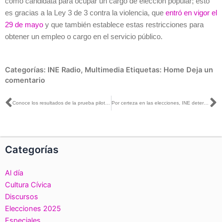
como candidata para ocupar un cargo de elección popular; esto
es gracias a la Ley 3 de 3 contra la violencia, que
entró en vigor el
29 de mayo
y que también establece estas restricciones para
obtener un empleo o cargo en el servicio público.
Categorías:
INE Radio
,
Multimedia
Etiquetas:
Home
Deja un
comentario
Ant
S
Conoce los resultados de la prueba piloto de Voto Anticipado en Coahuila y el Edomex, medida que se implementó para ampliar los derechos de la ciudadanía, en las elecciones 2023
Por certeza en las elecciones, INE determina cancelar urnas electrónicas de Coahuila
Categorías
Al día
Cultura Cívica
Discursos
Elecciones 2025
Especiales