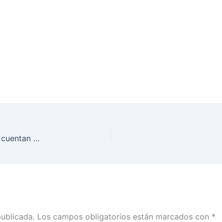
El INE precisa que las autoridades electorales no cuentan con personal capacitado en el manejo de armas para resguardar sus juntas distritales
publicada.
Los campos obligatorios están marcados con
*