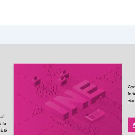
Con
for
ciu
al
 la
a la