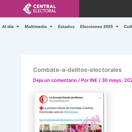
Ir
al
contenido
Al día
Multimedia
Estados
Elecciones 2025
Cul
Combate-a-delitos-electorales
Deja un comentario
/ Por
INE
/
30 mayo, 20