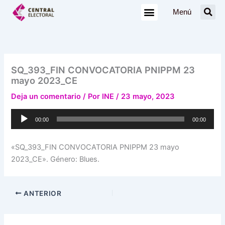
Ir
Menú
al
contenido
SQ_393_FIN CONVOCATORIA PNIPPM 23
mayo 2023_CE
Deja un comentario
/ Por
INE
/
23 mayo, 2023
Reproductor
00:00
00:00
de
audio
«SQ_393_FIN CONVOCATORIA PNIPPM 23 mayo
2023_CE». Género: Blues.
ANTERIOR