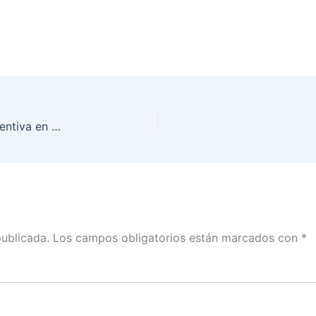
Jornada del Voto de las Personas en Prisión Preventiva en Neza Bordo, sin incidentes: INE Estado de México
publicada.
Los campos obligatorios están marcados con
*