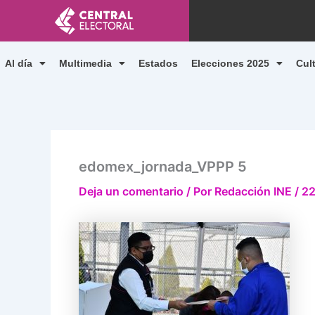
Ir
al
contenido
Al día
Multimedia
Estados
Elecciones 2025
Cul
edomex_jornada_VPPP 5
Deja un comentario
/ Por
Redacción INE
/
22