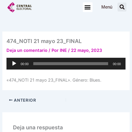
Ir
Menú
al
contenido
474_NOTI 21 mayo 23_FINAL
Deja un comentario
/ Por
INE
/
22 mayo, 2023
Reproductor
00:00
00:00
de
audio
«474_NOTI 21 mayo 23_FINAL». Género: Blues.
ANTERIOR
Deja una respuesta