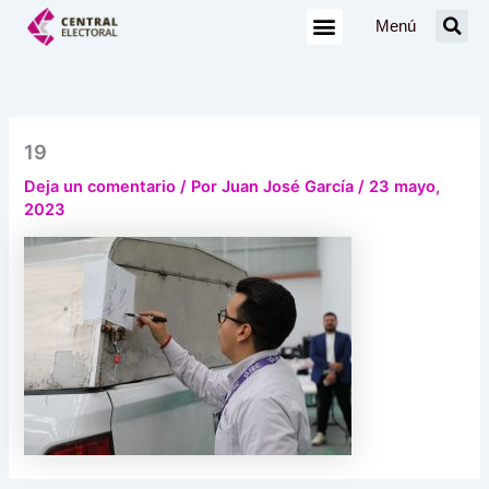
Ir
Menú
al
contenido
19
Deja un comentario
/ Por
Juan José García
/
23 mayo,
2023