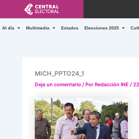
Ir
al
contenido
Al día
Multimedia
Estados
Elecciones 2025
Cul
MICH_PPTO24_1
Deja un comentario
/ Por
Redacción INE
/
22