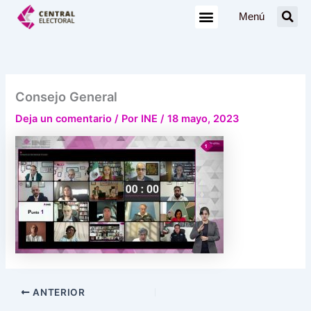
Ir
Menú
al
contenido
Consejo General
Deja un comentario
/ Por
INE
/
18 mayo, 2023
ANTERIOR