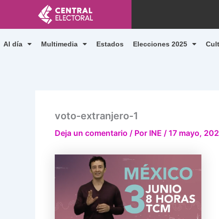
Ir
al
contenido
Al día
Multimedia
Estados
Elecciones 2025
Cul
voto-extranjero-1
Deja un comentario
/ Por
INE
/
17 mayo, 20