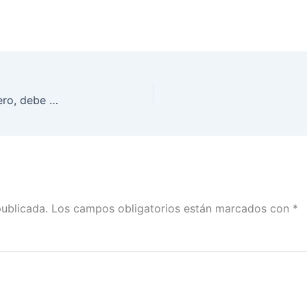
Recuerda que tu voto vía postal desde el extranjero, debe recibirse a más tardar el 3 de junio
publicada.
Los campos obligatorios están marcados con
*