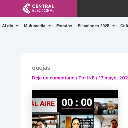
Ir
al
contenido
Al día
Multimedia
Estados
Elecciones 2025
Cul
quejas
Deja un comentario
/ Por
INE
/
17 mayo, 20