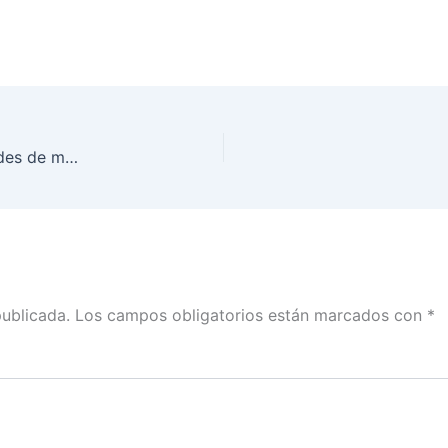
INE resuelve como improcedentes nueve solicitudes de medidas cautelares
publicada.
Los campos obligatorios están marcados con
*