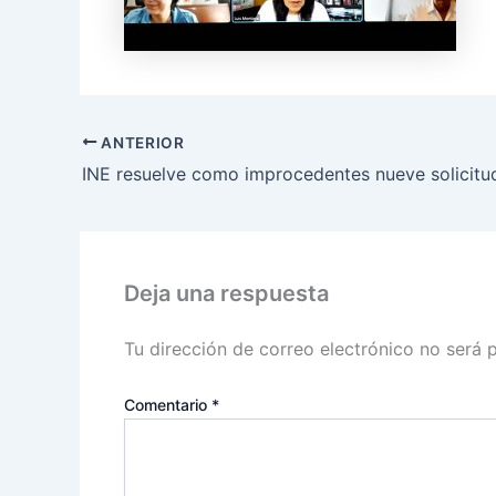
ANTERIOR
Deja una respuesta
Tu dirección de correo electrónico no será 
Comentario
*