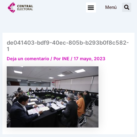
Ir
Menú
al
contenido
de041403-bdf9-40ec-805b-b293b0f8c582-
1
Deja un comentario
/ Por
INE
/
17 mayo, 2023