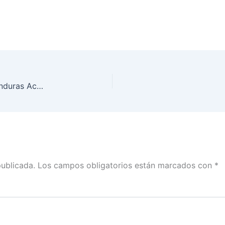
Firman INE y Tribunal de Justicia Electoral de Honduras Acuerdo de Cooperación Técnica
publicada.
Los campos obligatorios están marcados con
*