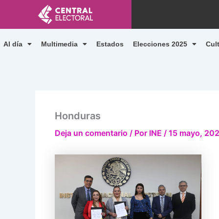
Ir
al
contenido
Al día
Multimedia
Estados
Elecciones 2025
Cul
Honduras
Deja un comentario
/ Por
INE
/
15 mayo, 20