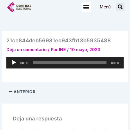
Ir
Menú
al
contenido
21ce844deb56981ec943fb13b5935488
Deja un comentario
/ Por
INE
/
10 mayo, 2023
Reproductor
00:00
00:00
de
audio
ANTERIOR
Deja una respuesta