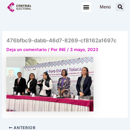
Ir
Menú
al
contenido
476bfbc9-dabb-46d7-8269-cf8162a1697c
Deja un comentario
/ Por
INE
/
3 mayo, 2023
ANTERIOR