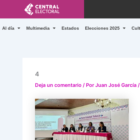
Ir
al
contenido
Al día
Multimedia
Estados
Elecciones 2025
Cul
4
Deja un comentario
/ Por
Juan José García