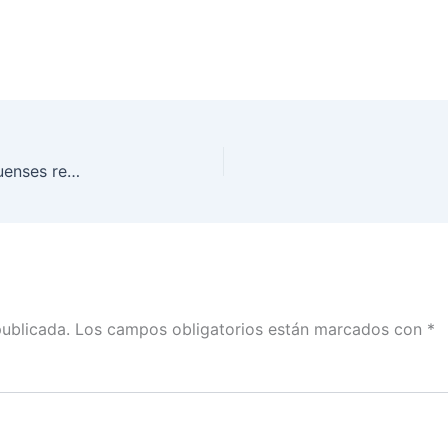
Foro Estatal Toluca. El ciclo migratorio de mexiquenses residentes en el extranjero: futuro y alcances de la participación ciudadana y el ejercicio de sus derechos político electorales
publicada.
Los campos obligatorios están marcados con
*