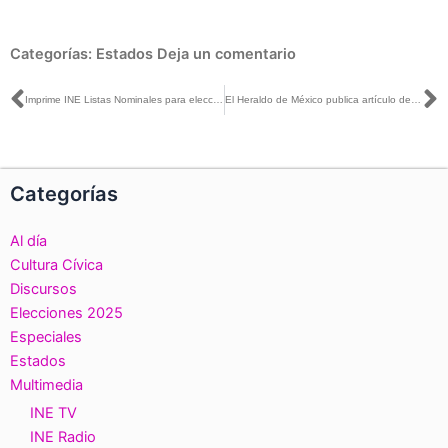
Categorías:
Estados
Deja un comentario
Ant
S
Imprime INE Listas Nominales para elecciones locales de Coahuila y Estado de México
El Heraldo de México publica artículo de la Consejera Electoral Dania Ravel, titulado INE: renovación y compromiso
Categorías
Al día
Cultura Cívica
Discursos
Elecciones 2025
Especiales
Estados
Multimedia
INE TV
INE Radio