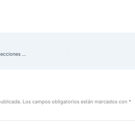
Inició de Impresión de las listas nominales para elecciones locales de Coahuila y Estado de México
publicada.
Los campos obligatorios están marcados con
*