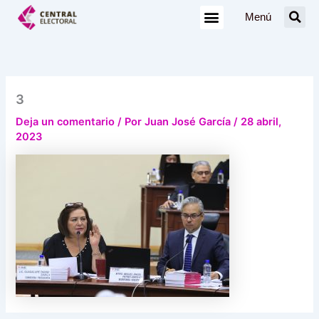
Ir
Menú
al
contenido
3
Deja un comentario
/ Por
Juan José García
/
28 abril,
2023