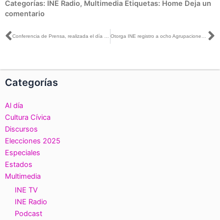
Categorías:
INE Radio
,
Multimedia
Etiquetas:
Home
Deja un
comentario
Ant
S
Conferencia de Prensa, realizada el día 28 de abril de 2023.
Otorga INE registro a ocho Agrupaciones Políticas Nacionales
Categorías
Al día
Cultura Cívica
Discursos
Elecciones 2025
Especiales
Estados
Multimedia
INE TV
INE Radio
Podcast