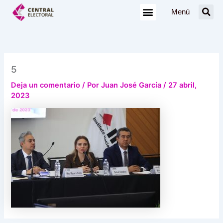
Ir
Menú
al
contenido
5
Deja un comentario
/ Por
Juan José García
/
27 abril,
2023