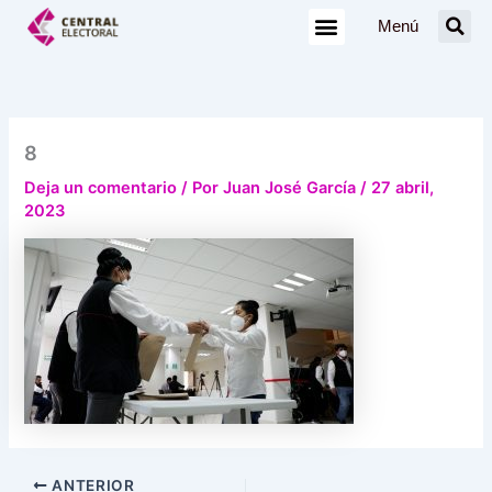
Ir
Menú
al
contenido
8
Deja un comentario
/ Por
Juan José García
/
27 abril,
2023
ANTERIOR