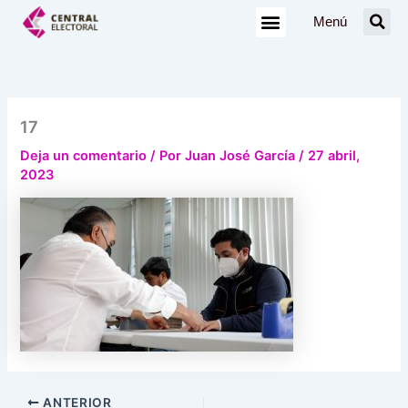
Ir
Menú
al
contenido
17
Deja un comentario
/ Por
Juan José García
/
27 abril,
2023
ANTERIOR