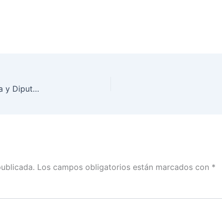
En Sonora se celebra la 25a edición de «Diputada y Diputado Infantil 2023»
publicada.
Los campos obligatorios están marcados con
*