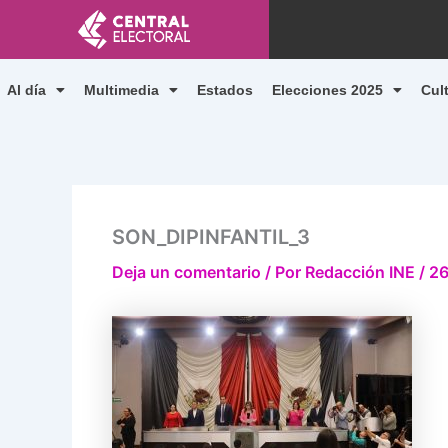
Ir
al
contenido
Al día
Multimedia
Estados
Elecciones 2025
Cul
SON_DIPINFANTIL_3
Deja un comentario
/ Por
Redacción INE
/
26