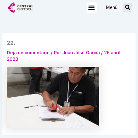
Ir
Menú
al
contenido
22.
Deja un comentario
/ Por
Juan José García
/
25 abril,
2023