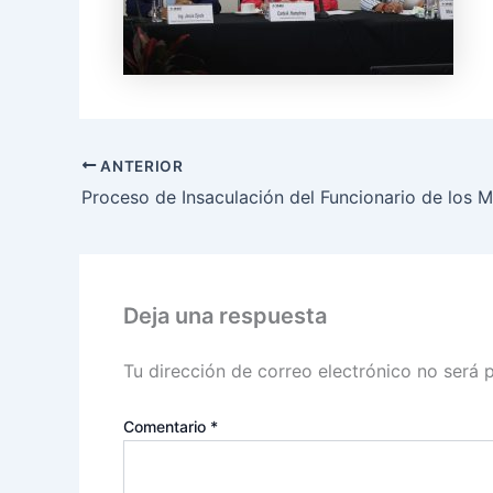
ANTERIOR
Deja una respuesta
Tu dirección de correo electrónico no será 
Comentario
*