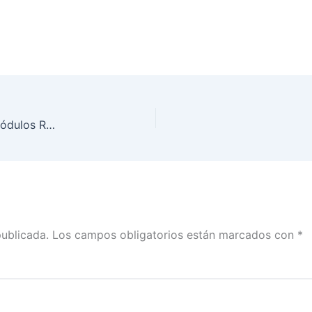
Proceso de Insaculación del Funcionario de los Módulos Receptores de Votación
publicada.
Los campos obligatorios están marcados con
*