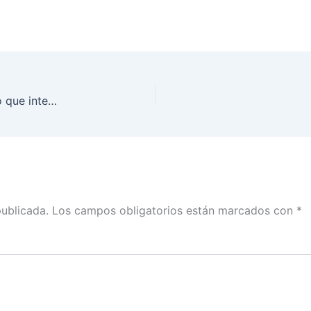
INE llevó a cabo la insaculación del funcionariado que integrará los Módulos Receptores de Votación
publicada.
Los campos obligatorios están marcados con
*