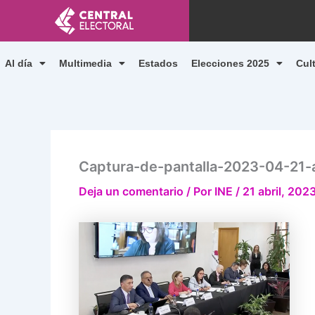
Ir
al
contenido
Al día
Multimedia
Estados
Elecciones 2025
Cul
Captura-de-pantalla-2023-04-21-a
Deja un comentario
/ Por
INE
/
21 abril, 202