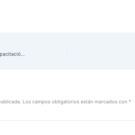
Reunión de trabajo con Vocales Ejecutivos de Capacitación Electoral y Educación Cívica, Organización Electoral y Personas Titulares de Organismos Públicos Locales
publicada.
Los campos obligatorios están marcados con
*