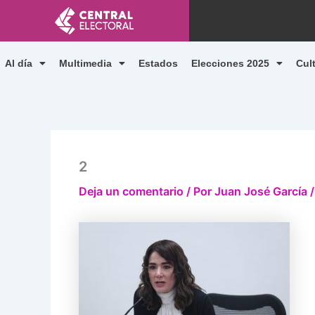
Ir
al
contenido
Al día
Multimedia
Estados
Elecciones 2025
Cul
2
Deja un comentario
/ Por
Juan José García