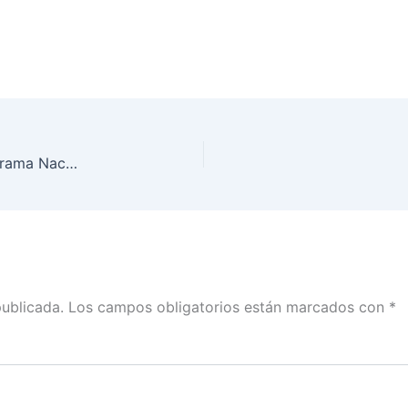
1er. Encuentro de la Comunidad de OSC del Programa Nacional de Impulso a la Participación Política de Mujeres (PNIPPM) a través de Organizaciones de la Sociedad Civil
publicada.
Los campos obligatorios están marcados con
*