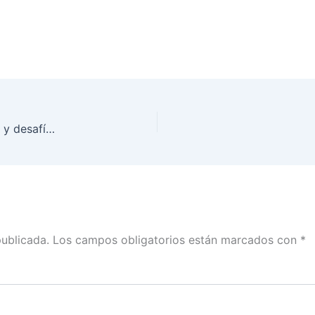
Memoria del Foro Voto Electrónico: Posibilidades y desafíos para su instrumentación en México
publicada.
Los campos obligatorios están marcados con
*