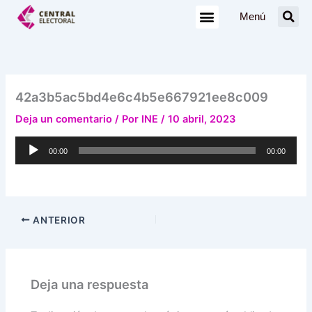
Ir
Menú
al
contenido
42a3b5ac5bd4e6c4b5e667921ee8c009
Deja un comentario
/ Por
INE
/
10 abril, 2023
Reproductor
00:00
00:00
de
audio
ANTERIOR
Deja una respuesta