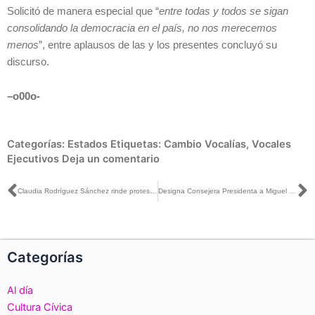
Solicitó de manera especial que “
entre todas y todos se sigan
consolidando la democracia en el país, no nos merecemos
menos
”, entre aplausos de las y los presentes concluyó su
discurso.
–
o00o-
Categorías:
Estados
Etiquetas:
Cambio Vocalías
,
Vocales
Ejecutivos
Deja un comentario
Ant
S
Claudia Rodríguez Sánchez rinde protesta como titular de la Delegación del INE en Chiapas
Designa Consejera Presidenta a Miguel Ángel Patiño Arroyo como Encargado de Despacho de la Secretaría Ejecutiva
Categorías
Al día
Cultura Cívica