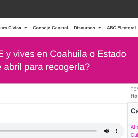
tura Cívica
Consejo General
Discursos
ABC Electoral
NE y vives en Coahuila o Estado
 abril para recogerla?
TE
Ho
Ca
Al 
Cul