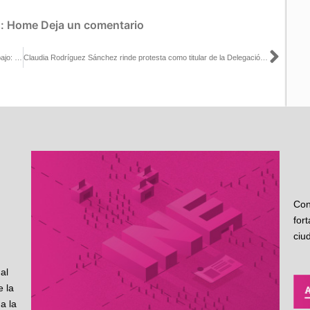
s:
Home
Deja un comentario
Sigu
En el INE ya empezamos a realizar las primeras reuniones de trabajo: Guadalupe Taddei con Aarón Tapia
Claudia Rodríguez Sánchez rinde protesta como titular de la Delegación del INE en Chiapas
Con
for
ciu
al
 la
a la