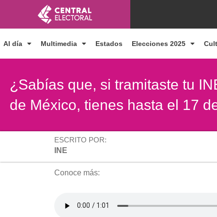
Ir
al
contenido
Al día
Multimedia
Estados
Elecciones 2025
Cul
¿Sabías que, si tramitaste tu I
de México, tienes hasta el 17 de
ESCRITO POR:
INE
Conoce más: