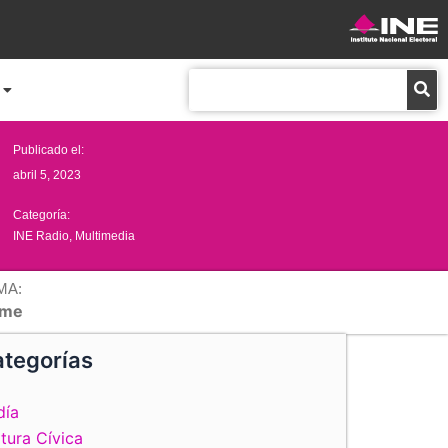
Buscar
Publicado el:
abril 5, 2023
Categoría:
INE Radio
,
Multimedia
MA:
me
tegorías
día
tura Cívica