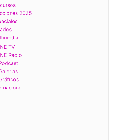
scursos
ecciones 2025
eciales
tados
ltimedia
INE TV
INE Radio
Podcast
Galerías
Gráficos
ernacional