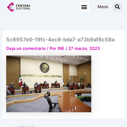
Ir
Menú
al
contenido
5c6957e0-19fc-4ec8-bda7-a73b9af8c58a
Deja un comentario
/ Por
INE
/
27 marzo, 2023