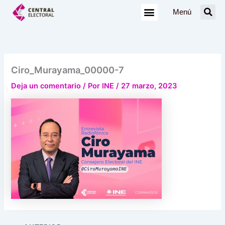
Ir
Menú
al
contenido
Ciro_Murayama_00000-7
Deja un comentario
/ Por
INE
/
27 marzo, 2023