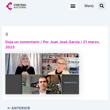
Ir
Menú
al
contenido
8
Deja un comentario
/ Por
Juan José García
/
21 marzo,
2023
ANTERIOR