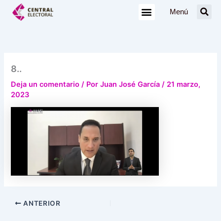
Ir
Menú
al
contenido
8..
Deja un comentario
/ Por
Juan José García
/
21 marzo,
2023
ANTERIOR