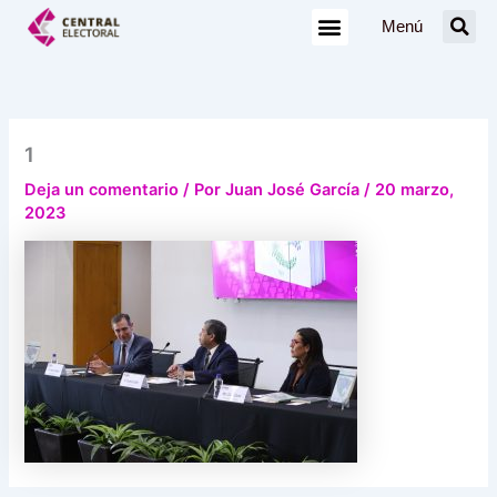
Ir
Menú
al
contenido
1
Deja un comentario
/ Por
Juan José García
/
20 marzo,
2023