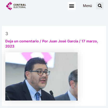
Ir
Menú
al
contenido
3
Deja un comentario
/ Por
Juan José García
/
17 marzo,
2023