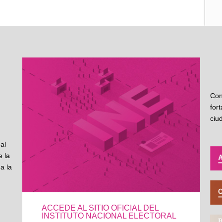
Con
for
ciu
al
 la
a la
ACCEDE AL SITIO OFICIAL DEL
INSTITUTO NACIONAL ELECTORAL