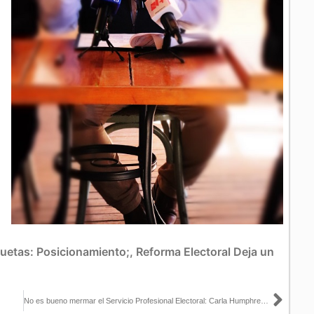
quetas:
Posicionamiento;
,
Reforma Electoral
Deja un
Sigu
No es bueno mermar el Servicio Profesional Electoral: Carla Humphrey con Hernán Gómez