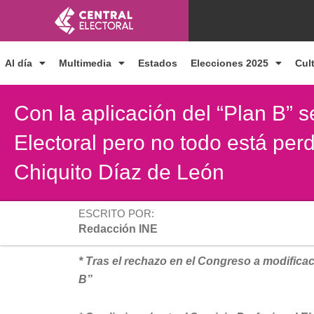
Ir
al
contenido
Al día
Multimedia
Estados
Elecciones 2025
Cul
Con la aplicación del “Plan B” 
Electoral pero no todo está perd
Chiquito Díaz de León
ESCRITO POR:
Redacción INE
* Tras el rechazo en el Congreso a modifica
B”