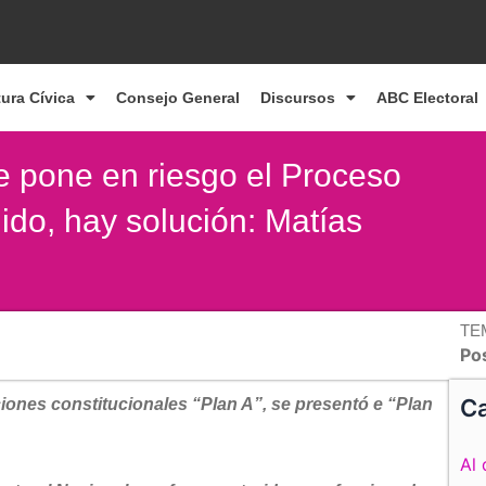
tura Cívica
Consejo General
Discursos
ABC Electoral
se pone en riesgo el Proceso
ido, hay solución: Matías
TE
Po
Ca
ciones constitucionales “Plan A”, se presentó e “Plan
Al 