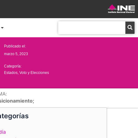
Buscar
Publicado el:
marzo 5, 2023
Categoría:
Estados
,
Voto y Elecciones
MA:
sicionamiento;
tegorías
día