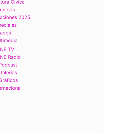
tura Cívica
scursos
ecciones 2025
eciales
tados
ltimedia
INE TV
INE Radio
Podcast
Galerías
Gráficos
ernacional