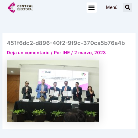
Ir
Menú
al
contenido
451f6dc2-d896-40f2-9f9c-370ca5b76a4b
Deja un comentario
/ Por
INE
/
2 marzo, 2023