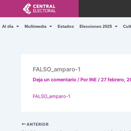
Ir
al
contenido
Al día
Multimedia
Estados
Elecciones 2025
Cul
FALSO_amparo-1
Deja un comentario
/ Por
INE
/
27 febrero, 
FALSO_amparo-1
ANTERIOR