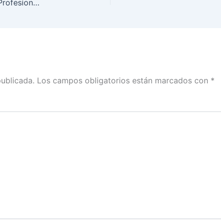
FALSO que se oblique a integrantes del Servicio Profesional Electoral o de la rama administrativa a pagar por amparos u alguna otra actividad
publicada.
Los campos obligatorios están marcados con
*