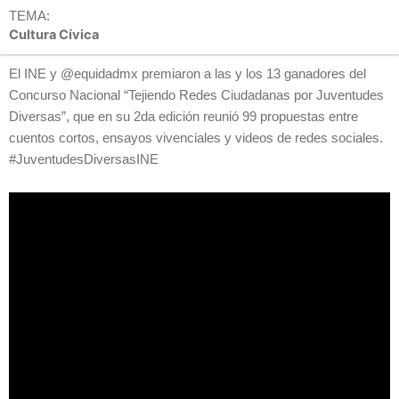
TEMA:
Cultura Cívica
El INE y @equidadmx premiaron a las y los 13 ganadores del
Concurso Nacional “Tejiendo Redes Ciudadanas por Juventudes
Diversas”, que en su 2da edición reunió 99 propuestas entre
cuentos cortos, ensayos vivenciales y videos de redes sociales.
#JuventudesDiversasINE