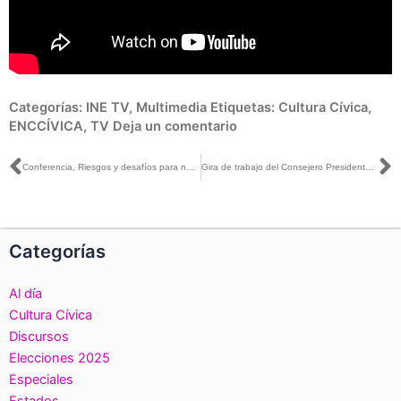
Categorías:
INE TV
,
Multimedia
Etiquetas:
Cultura Cívica
,
ENCCÍVICA
,
TV
Deja un comentario
Ant
S
Conferencia, Riesgos y desafíos para nuestra democracia, dictada por Lorenzo Córdova, en el marco del IV Foro Nacional de la Asociación de Contraloras y Contralores de Institutos electorales de México
Gira de trabajo del Consejero Presidente Dr. Lorenzo Córdova Vianello, realizada en Morelia, Michoacán
Categorías
Al día
Cultura Cívica
Discursos
Elecciones 2025
Especiales