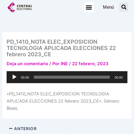
Ir
Menú
al
contenido
PD_1410_NOTA ELEC_EXPOSICION
TECNOLOGIA APLICADA ELECCIONES 22
febrero 2023_CE
Deja un comentario
/ Por
INE
/
22 febrero, 2023
Reproductor
00:00
00:00
de
audio
«PD_1410_NOTA ELEC_EXPOSICION TECNOLOGIA
APLICADA ELECCIONES 22 febrero 2023_CE». Género:
Blues.
ANTERIOR