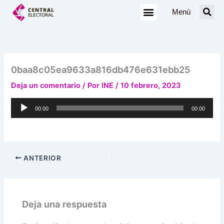
Ir
Menú
al
contenido
0baa8c05ea9633a816db476e631ebb25
Deja un comentario
/ Por
INE
/
10 febrero, 2023
Reproductor
00:00
00:00
de
audio
ANTERIOR
Deja una respuesta