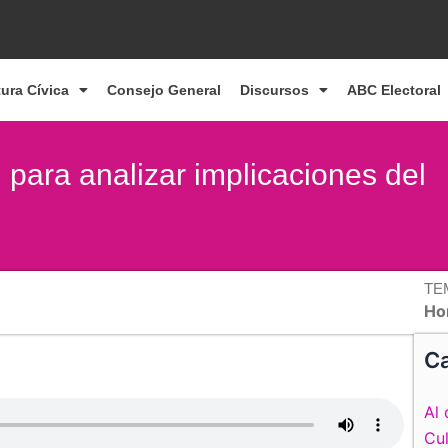
tura Cívica
Consejo General
Discursos
ABC Electoral
 para analizar implicaciones del
TE
Ho
Ca
Al 
Cul