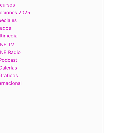
scursos
ecciones 2025
eciales
tados
ltimedia
INE TV
INE Radio
Podcast
Galerías
Gráficos
ernacional