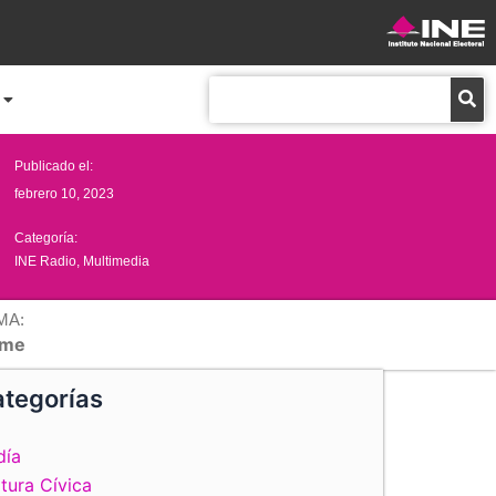
Buscar
Publicado el:
febrero 10, 2023
Categoría:
INE Radio
,
Multimedia
MA:
me
tegorías
día
tura Cívica