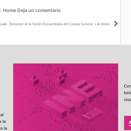
s:
Home
Deja un comentario
Sigu
Delegación INE Sonora se capacita en el sistema de gestión de la calidad
Resumen de la Sesión Extraordinaria del Consejo General, 1 de febrero de 2023
Con
for
ciu
al
 la
a la