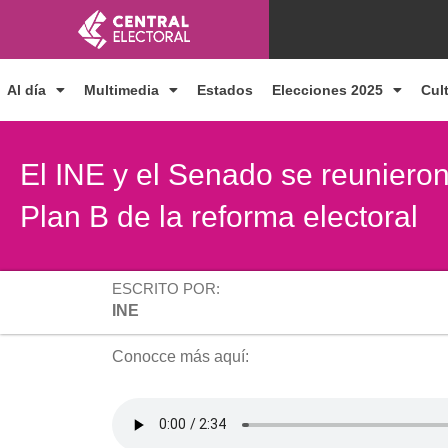
Ir
al
contenido
Al día
Multimedia
Estados
Elecciones 2025
Cul
El INE y el Senado se reunieron
Plan B de la reforma electoral
ESCRITO POR:
INE
Conocce más aquí: