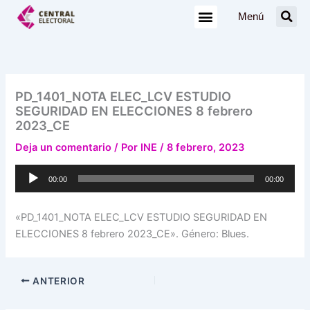
Ir
Menú
al
contenido
PD_1401_NOTA ELEC_LCV ESTUDIO
SEGURIDAD EN ELECCIONES 8 febrero
2023_CE
Deja un comentario
/ Por
INE
/
8 febrero, 2023
Reproductor
00:00
00:00
de
audio
«PD_1401_NOTA ELEC_LCV ESTUDIO SEGURIDAD EN
ELECCIONES 8 febrero 2023_CE». Género: Blues.
ANTERIOR