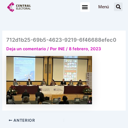
Ir
Menú
al
contenido
712d1b25-69b5-4623-9219-6f46688efec0
Deja un comentario
/ Por
INE
/
8 febrero, 2023
ANTERIOR