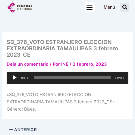
Ir
Menú
al
contenido
SQ_376_VOTO ESTRANJERO ELECCION
EXTRAORDINARIA TAMAULIPAS 3 febrero
2023_CE
Deja un comentario
/ Por
INE
/
3 febrero, 2023
Reproductor
00:00
00:00
de
audio
«SQ_376_VOTO ESTRANJERO ELECCION
EXTRAORDINARIA TAMAULIPAS 3 febrero 2023_CE».
Género: Blues.
ANTERIOR